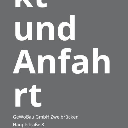
und
Anfah
rt
Konta
GeWoBau GmbH Zweibrücken
Hauptstraße 8