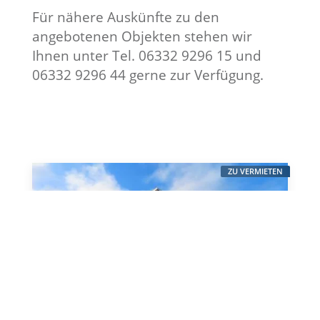
GeWoBau GmbH Zweibrücken
Für nähere Auskünfte zu den
Hauptstraße 8
angebotenen Objekten stehen wir
66482 Zweibrücken
Ihnen unter Tel. 06332 9296 15 und
Telefon: 06332/9296-0
06332 9296 44 gerne zur Verfügung.
Fax: 06332/9296-50
info@gewobau-zw.de
email:
Udo
Ⓒ GeWoBau Zweibrücken – Design by
Wack Digital Marketing
ZU VERMIETEN