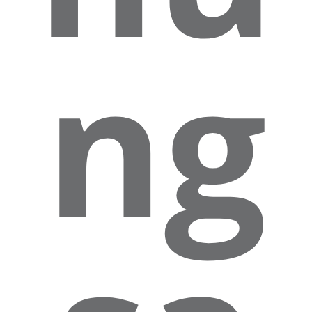
ng
Ko
nta