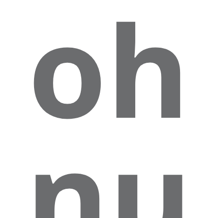
oh
Sie sehen gerade einen Platzhalterinhalt von
nu
Google Maps
. Um auf den eigentlichen Inhalt
zuzugreifen, klicken Sie auf die Schaltfläche
unten. Bitte beachten Sie, dass dabei Daten an
Drittanbieter weitergegeben werden.
Mehr Informationen
Inhalt entsperren
Erforderlichen Service akzeptieren und
Inhalte entsperren