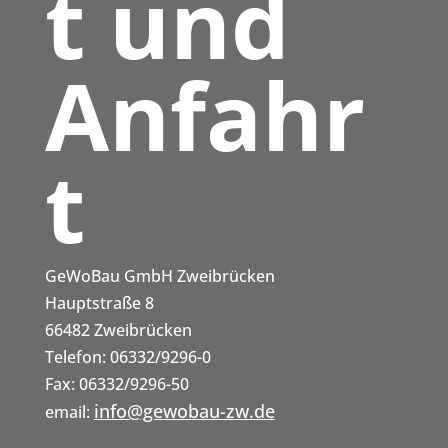
t und
Inhalte entsperren
Anfahr
t
Kontak
t und
GeWoBau GmbH Zweibrücken
Hauptstraße 8
66482 Zweibrücken
Telefon: 06332/9296-0
Anfahr
Fax: 06332/9296-50
info@gewobau-zw.de
email: