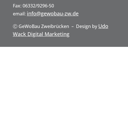
Anfahr
Fax: 06332/9296-50
info@gewobau-zw.de
email:
Udo
Ⓒ GeWoBau Zweibrücken – Design by
t
Wack Digital Marketing
GeWoBau GmbH Zweibrücken
Hauptstraße 8
66482 Zweibrücken
Telefon: 06332/9296-0
Fax: 06332/9296-50
info@gewobau-zw.de
email:
Udo
Ⓒ GeWoBau Zweibrücken – Design by
Wack Digital Marketing