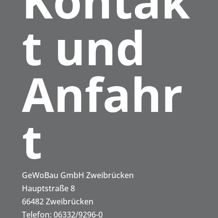
Kontak
t und
Anfahr
t
Kontak
t und
GeWoBau GmbH Zweibrücken
Hauptstraße 8
66482 Zweibrücken
Telefon: 06332/9296-0