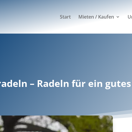
Start
Mieten / Kaufen
U
adeln – Radeln für ein gutes