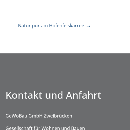
→
Natur pur am Hofenfelskarree
Kontakt und Anfahrt
Kontakt und Anfahrt
GeWoBau GmbH Zweibrücken
GeWoBau GmbH Zweibrücken
Gesellschaft für Wohnen und Bauen
Gesellschaft für Wohnen und Bauen