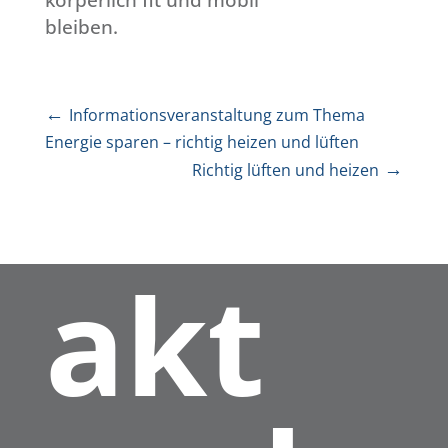
körperlich fit und mobil
bleiben.
←
Informationsveranstaltung zum Thema
Kont
Energie sparen – richtig heizen und lüften
→
Richtig lüften und heizen
akt
Sie sehen gerade einen Platzhalterinhalt von
Google Maps
. Um auf den eigentlichen Inhalt
zuzugreifen, klicken Sie auf die Schaltfläche
unten. Bitte beachten Sie, dass dabei Daten an