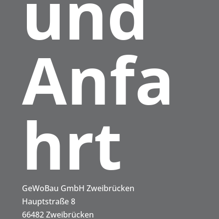
und
Drittanbieter weitergegeben werden.
Mehr Informationen
Inhalt entsperren
Anfa
Erforderlichen Service akzeptieren und
Inhalte entsperren
hrt
Kont
GeWoBau GmbH Zweibrücken
Hauptstraße 8
66482 Zweibrücken