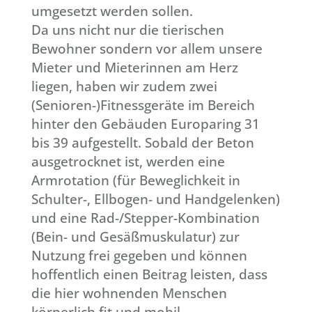
umgesetzt werden sollen.
Da uns nicht nur die tierischen
Bewohner sondern vor allem unsere
Mieter und Mieterinnen am Herz
liegen, haben wir zudem zwei
(Senioren-)Fitnessgeräte im Bereich
hinter den Gebäuden Europaring 31
bis 39 aufgestellt. Sobald der Beton
ausgetrocknet ist, werden eine
Sie sehen gerade einen Platzhalterinhalt von
Google Maps
. Um auf den eigentlichen Inhalt
Armrotation (für Beweglichkeit in
zuzugreifen, klicken Sie auf die Schaltfläche
Schulter-, Ellbogen- und Handgelenken)
unten. Bitte beachten Sie, dass dabei Daten an
Drittanbieter weitergegeben werden.
und eine Rad-/Stepper-Kombination
Mehr Informationen
(Bein- und Gesäßmuskulatur) zur
Inhalt entsperren
Nutzung frei gegeben und können
hoffentlich einen Beitrag leisten, dass
Erforderlichen Service akzeptieren und
die hier wohnenden Menschen
Inhalte entsperren