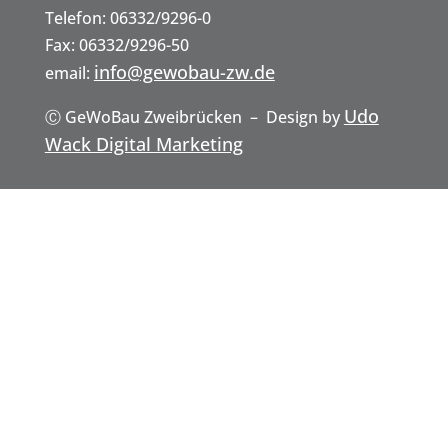
akt
Telefon: 06332/9296-0
Fax: 06332/9296-50
info@gewobau-zw.de
email:
und
Udo
Ⓒ GeWoBau Zweibrücken – Design by
Wack Digital Marketing
Anfa
hrt