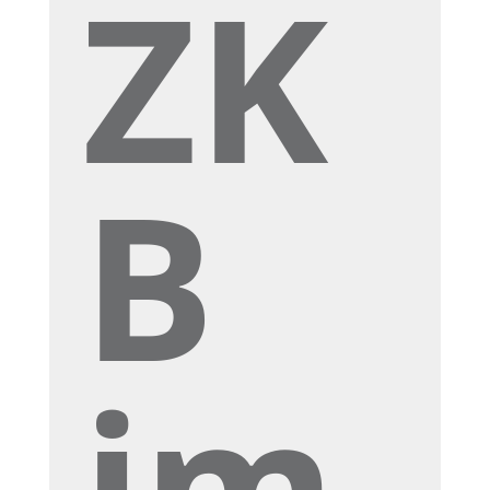
ZK
B
im