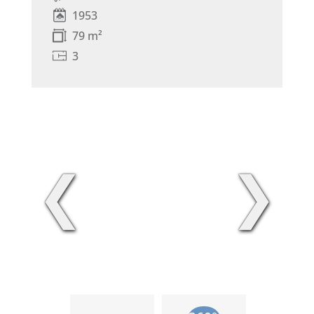
1953
79 m²
3
❮
❯