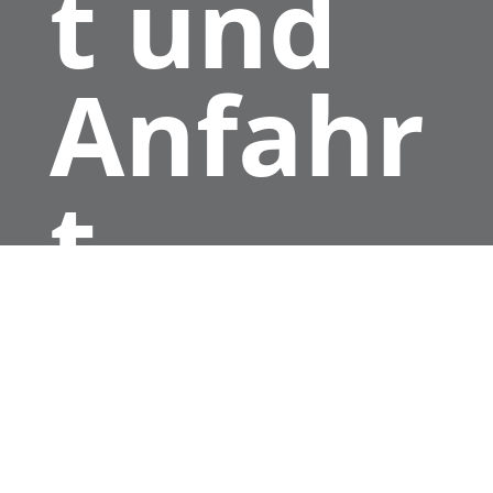
t und
Anfahr
t
GeWoBau GmbH Zweibrücken
Hauptstraße 8
66482 Zweibrücken
Telefon: 06332/9296-0
Fax: 06332/9296-50
info@gewobau-zw.de
email: